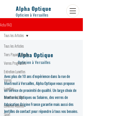
Alpha Optique
Opticien à Versailles
Actu/FAQ
Tous les Articles
Tous les Articles
Alpha Optique
Tiers Payant Optique
Opticien à Versailles
Verres Progressifs
Entretien Lunettes
Avec plus de 10 ans d'expérience dans la rue de
Verres
Montreuil à Versailles, Alpha Optique vous propose
Lunettes
un service de proximité de qualité. Un large choix de
Montures, Optiques ou Solaires, des verres de
Lunettes Enfants
fabrication Origine France garantie mais aussi des
Lunettes Adultes
lentilles de contact pour répondre à tous vos besoins.
Sport