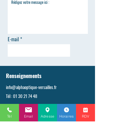
E-mail
ENVOYER
Renseignements
info@alphaoptique-versailles.fr
Tél :
01 30 21 74 48
Tél
Email
Adresse
Horaires
RDV
Professionnels
pro@alphaoptique-versailles.fr