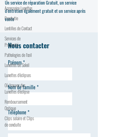
Un service de réparation Gratuit, un service
Accessoire Lunettes
d'entretien également gratuit et un service après
Presbytie
vente
Lentilles de Contact
Services de
Nous contacter
Proximité
Pathologies de l'œil
Prénom
Lunettes de Soleil
Lunettes d'éclipses
Où trouver des
Nom de famille
Lunettes d'éclipse
Remboursement
Optique
Téléphone
Clips solaire et Clips
de conduite