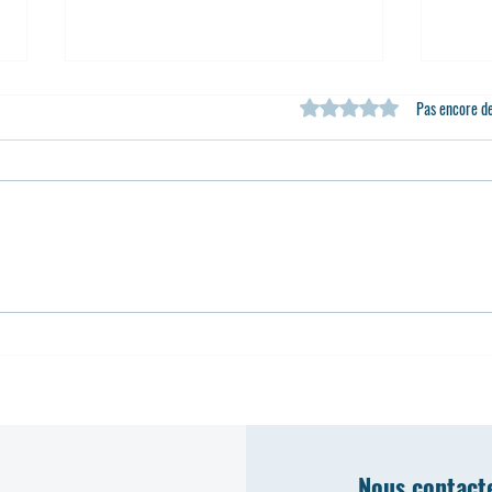
Noté 0 étoile sur 5.
Pas encore d
Alpha Optique Versailles au SILMO
La pr
Paris 2025 : Un pas vers l’avenir
corri
Nous contact