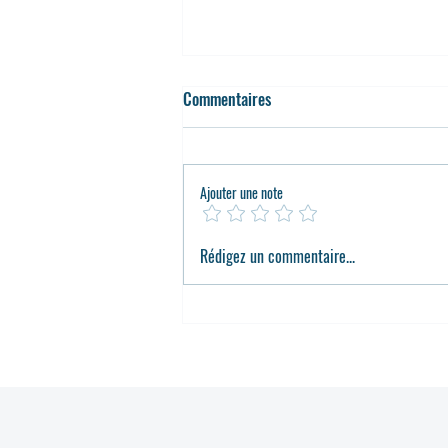
Commentaires
Ajouter une note
À quelle fréquence faut-il changer
Rédigez un commentaire...
ses lunettes ?