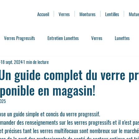
Accueil
Verres
Montures
Lentilles
Mutue
Verres Progressifs
Entretien Lunettes
Verres
Lunettes
18 sept. 2024
1 min de lecture
ssoire Lunettes
Presbytie
Lentilles de Contact
Services de Pro
n guide complet du verre pr
sponible en magasin!
ses
Où trouver des Lunettes d'éclipse
Remboursement Optique
2025
se un guide simple et concis du verre progressif.
ander des renseignements sur les verres progressifs et il n'est pas
et précises tant les verres multifocaux sont nombreux sur le marché