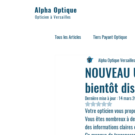
Alpha Optique
Opticien à Versailles
Tous les Articles
Tiers Payant Optique
Alpha Optique Versailles
Lunettes Adultes
Sport
Acce
NOUVEAU U
bientôt di
Lunettes de Soleil
Lunettes d'éclip
Dernière mise à jour :
14 mars 
Noté NaN étoiles sur 5.
Votre opticien vous propo
Vous êtes nombreux à dem
des informations claires 