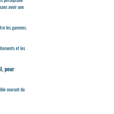
s perceptible 
sans avoir une 
ntre les gammes. 
itements et les 
l, pour 
ible courant du 