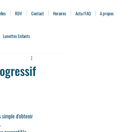
lles
RDV
Contact
Horaires
Actu/FAQ
A propos
Lunettes Enfants
ximité
Pathologies de l'œil
ogressif
Clips solaire et Clips de conduite
 simple d'obtenir 
.