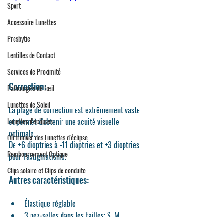
Sport
Accessoire Lunettes
Presbytie
Lentilles de Contact
Services de Proximité
Correction:
Pathologies de l'œil
Lunettes de Soleil
La plage de correction est extrêmement vaste 
et permet d'obtenir une acuité visuelle 
Lunettes d'éclipses
optimale.
Où trouver des Lunettes d'éclipse
De +6 dioptries à -11 dioptries et +3 dioptries 
Remboursement Optique
pour l'astigmatisme.
Clips solaire et Clips de conduite
Autres caractéristiques:
Élastique réglable
3 nez-selles dans les tailles: S, M, L