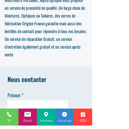
Montreuil à Versailles, Alpha Optique vous propose
un service de proximité de qualité. Un large choix de
Montures, Optiques ou Solaires, des verres de
fabrication Origine France garantie mais aussi des
lentilles de contact pour répondre à tous vos besoins.
Un service de réparation Gratuit, un service
d'entretien également gratuit et un service après
vente
Nous contacter
Prénom
Nom de famille
Tél
Email
Adresse
Horaires
RDV