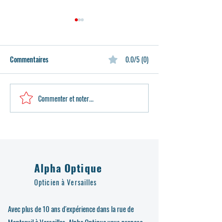
Commentaires
0.0/5 (0)
Commenter et noter...
Alpha Optique Versailles
Découvrez la nouve
s’engage aux côtés de Medico
collection de lunet
Lions Clubs de France pour
Mauboussin chez A
offrir une seconde vie aux
Optique Versailles
lunettes
Alpha Optique
Opticien à Versailles
Avec plus de 10 ans d'expérience dans la rue de