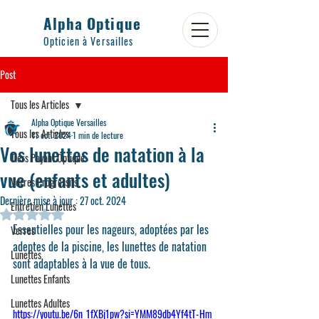
Alpha Optique
Opticien à Versailles
Post
Tous les Articles
Alpha Optique Versailles
Tous les Articles
11 oct. 2024
1 min de lecture
Vos lunettes de natation à la
Tiers Payant Optique
vue (enfants et adultes)
Verres Progressifs
Dernière mise à jour :
27 oct. 2024
Entretien Lunettes
Noté NaN étoiles sur 5.
Essentielles pour les nageurs, adoptées par les 
Verres
adeptes de la piscine, les lunettes de natation 
Lunettes
sont adaptables à la vue de tous.
Lunettes Enfants
Lunettes Adultes
https://youtu.be/6n_1fXBj1pw?si=YMM89db4Yf4tT-Hm