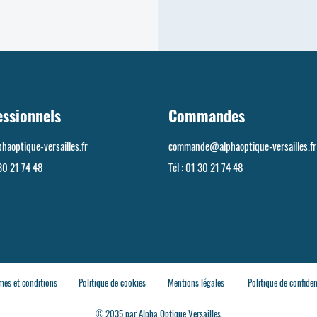
essionnels
Commandes
haoptique-versailles.fr
commande@alphaoptique-versailles.fr
30 21 74 48
Tél :
01 30 21 74 48
mes et conditions
Politique de cookies
Mentions légales
Politique de confiden
© 2035 par Alpha Optique Versailles.