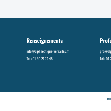
Renseignements
Prof
info@alphaoptique-versailles.fr
pro@alp
Tél :
01 30 21 74 48
Tél :
01 
Ter