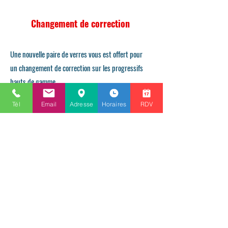
Changement de correction
Une nouvelle paire de verres vous est offert pour
un changement de correction sur les progressifs
hauts de gamme
(0.5 dioptrie maximum pour la sphère, 0.25
Tél
Email
Adresse
Horaires
RDV
dioptrie maximum pour le cylindre et l'addition)
Alpha Optique
Opticien à Versailles
Avec plus de 10 ans d'expérience dans la rue de
Montreuil à Versailles, Alpha Optique vous propose
un service de proximité de qualité. Un large choix de