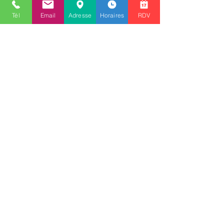
Tél
Email
Adresse
Horaires
RDV
E-mail
ENVOYER
Renseignements
info@alphaoptique-versailles.fr
Tél :
01 30 21 74 48
Professionnels