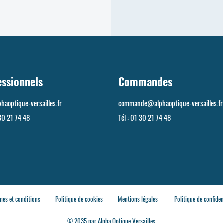
essionnels
Commandes
haoptique-versailles.fr
commande@alphaoptique-versailles.fr
30 21 74 48
Tél :
01 30 21 74 48
mes et conditions
Politique de cookies
Mentions légales
Politique de confiden
© 2035 par Alpha Optique Versailles.