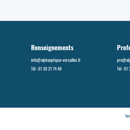
Renseignements
Prof
info@alphaoptique-versailles.fr
pro@alp
Tél :
01 30 21 74 48
Tél :
01 
Ter