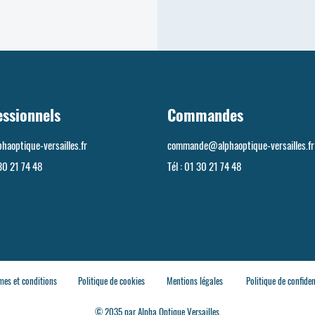
essionnels
Commandes
haoptique-versailles.fr
commande@alphaoptique-versailles.fr
30 21 74 48
Tél :
01 30 21 74 48
mes et conditions
Politique de cookies
Mentions légales
Politique de confiden
© 2035 par Alpha Optique Versailles.