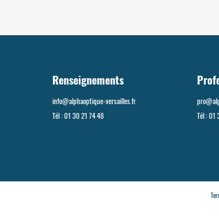
Renseignements
Prof
info@alphaoptique-versailles.fr
pro@alp
Tél :
01 30 21 74 48
Tél :
01 
Ter