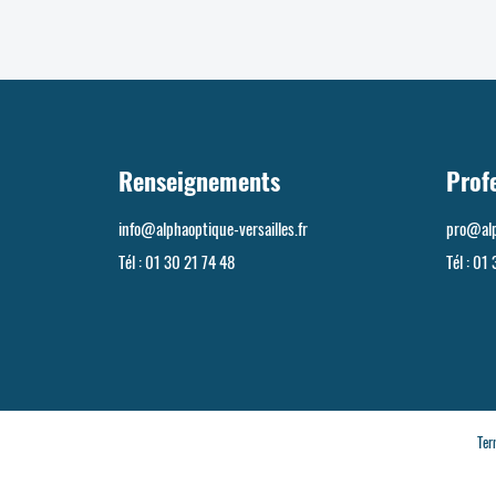
Renseignements
Prof
info@alphaoptique-versailles.fr
pro@alp
Tél :
01 30 21 74 48
Tél :
01 
Ter