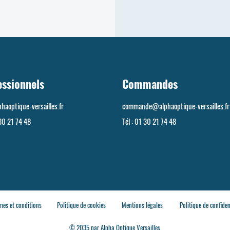
essionnels
Commandes
haoptique-versailles.fr
commande@alphaoptique-versailles.fr
30 21 74 48
Tél :
01 30 21 74 48
mes et conditions
Politique de cookies
Mentions légales
Politique de confiden
© 2035 par Alpha Optique Versailles.