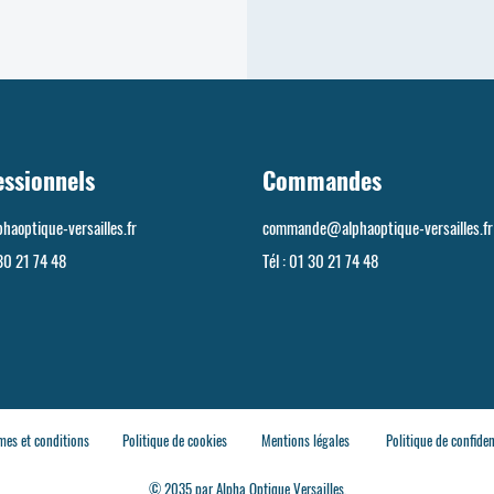
essionnels
Commandes
haoptique-versailles.fr
commande@alphaoptique-versailles.fr
30 21 74 48
Tél :
01 30 21 74 48
mes et conditions
Politique de cookies
Mentions légales
Politique de confiden
© 2035 par Alpha Optique Versailles.