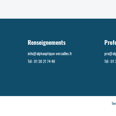
Renseignements
Prof
info@alphaoptique-versailles.fr
pro@alp
Tél :
01 30 21 74 48
Tél :
01 
Ter