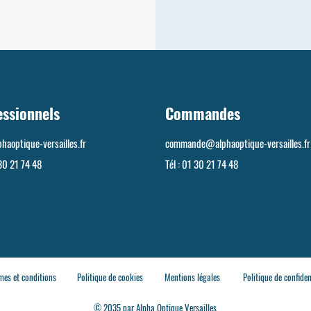
essionnels
Commandes
haoptique-versailles.fr
commande@alphaoptique-versailles.fr
30 21 74 48
Tél :
01 30 21 74 48
mes et conditions
Politique de cookies
Mentions légales
Politique de confiden
© 2035 par Alpha Optique Versailles.