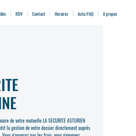
lles
RDV
Contact
Horaires
Actu/FAQ
A propos
ITE
NNE
tenaire de votre mutuelle LA SECURITE ASTURIEN
ntit la gestion de votre dossier directement auprès
 Vous n'avancez pas les frais, vous n'envoyez