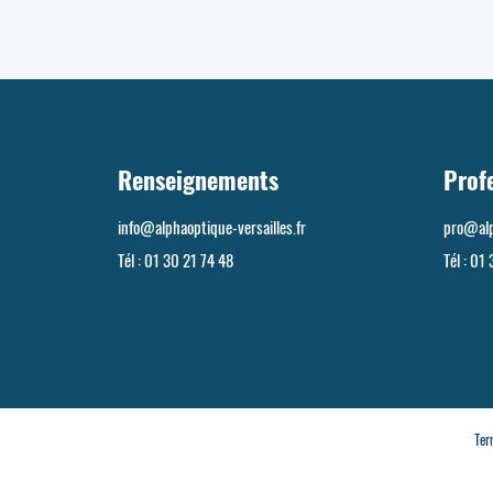
Renseignements
Prof
info@alphaoptique-versailles.fr
pro@alp
Tél :
01 30 21 74 48
Tél :
01 
Ter