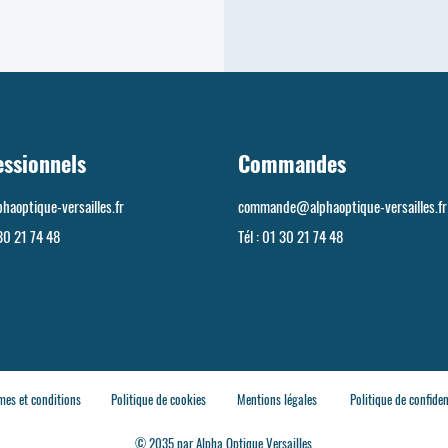
essionnels
Commandes
haoptique-versailles.fr
commande@alphaoptique-versailles.fr
30 21 74 48
Tél :
01 30 21 74 48
mes et conditions
Politique de cookies
Mentions légales
Politique de confiden
© 2035 par Alpha Optique Versailles.