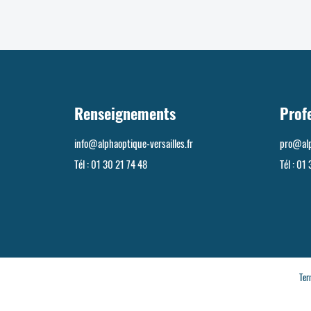
Renseignements
Prof
info@alphaoptique-versailles.fr
pro@alp
Tél :
01 30 21 74 48
Tél :
01 
Ter