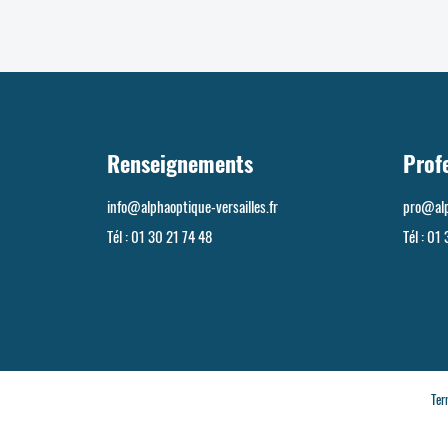
Renseignements
Prof
info@alphaoptique-versailles.fr
pro@alp
Tél :
01 30 21 74 48
Tél :
01 
Ter