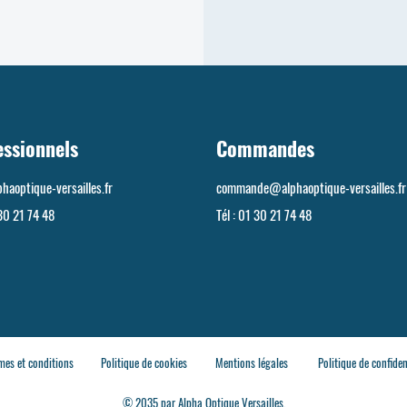
essionnels
Commandes
haoptique-versailles.fr
commande@alphaoptique-versailles.fr
30 21 74 48
Tél :
01 30 21 74 48
mes et conditions
Politique de cookies
Mentions légales
Politique de confiden
© 2035 par Alpha Optique Versailles.