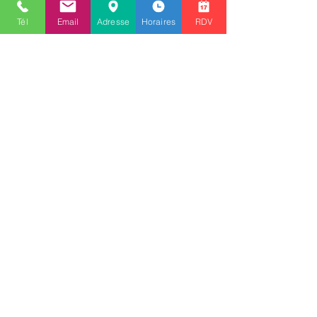
Tél
Email
Adresse
Horaires
RDV
ENVOYER
Renseignements
info@alphaoptique-versailles.fr
Tél :
01 30 21 74 48
Professionnels
pro@alphaoptique-versailles.fr
Tél :
01 30 21 74 48
Commandes