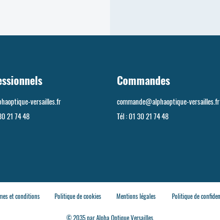
essionnels
Commandes
haoptique-versailles.fr
commande@alphaoptique-versailles.fr
30 21 74 48
Tél :
01 30 21 74 48
mes et conditions
Politique de cookies
Mentions légales
Politique de confiden
© 2035 par Alpha Optique Versailles.