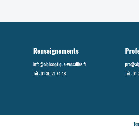
Renseignements
Prof
info@alphaoptique-versailles.fr
pro@alp
Tél :
01 30 21 74 48
Tél :
01 
Ter