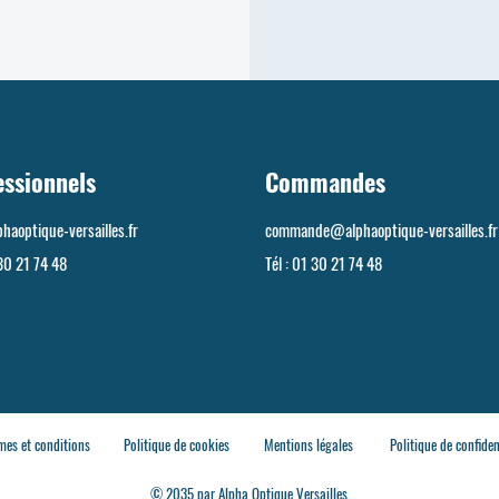
essionnels
Commandes
haoptique-versailles.fr
commande@alphaoptique-versailles.fr
30 21 74 48
Tél :
01 30 21 74 48
mes et conditions
Politique de cookies
Mentions légales
Politique de confiden
© 2035 par Alpha Optique Versailles.