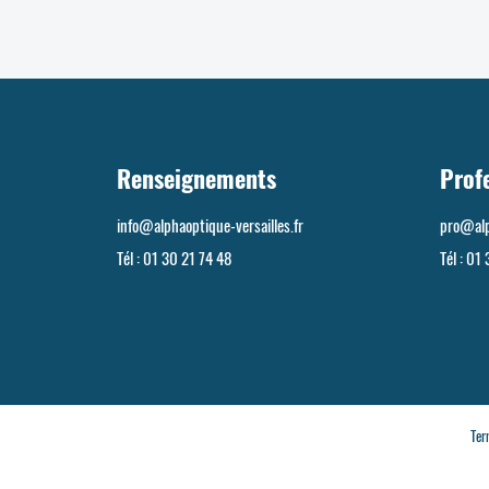
Renseignements
Prof
info@alphaoptique-versailles.fr
pro@alp
Tél :
01 30 21 74 48
Tél :
01 
Ter