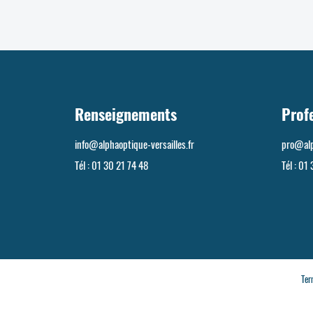
Renseignements
Prof
info@alphaoptique-versailles.fr
pro@alp
Tél :
01 30 21 74 48
Tél :
01 
Ter