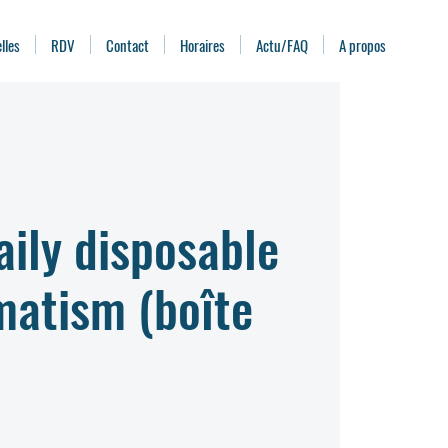
lles
RDV
Contact
Horaires
Actu/FAQ
A propos
aily disposable
matism (boîte