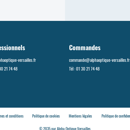
essionnels
Commandes
haoptique-versailles.fr
commande@alphaoptique-versailles.fr
30 21 74 48
Tél :
01 30 21 74 48
mes et conditions
Politique de cookies
Mentions légales
Politique de confiden
© 2035 par Alpha Optique Versailles.