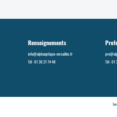
Renseignements
Prof
info@alphaoptique-versailles.fr
pro@alp
Tél :
01 30 21 74 48
Tél :
01 
Ter