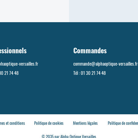
essionnels
Commandes
haoptique-versailles.fr
commande@alphaoptique-versailles.fr
30 21 74 48
Tél :
01 30 21 74 48
mes et conditions
Politique de cookies
Mentions légales
Politique de confiden
© 2035 par Alpha Optique Versailles.