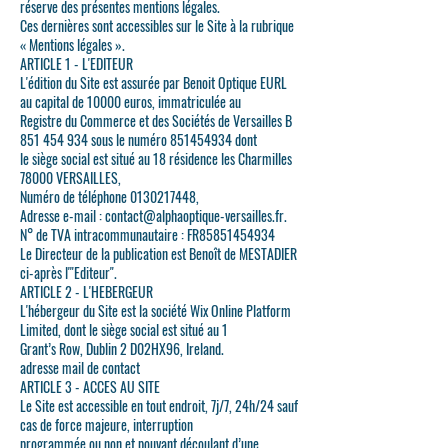
réserve des présentes mentions légales.
Ces dernières sont accessibles sur le Site à la rubrique
« Mentions légales ».
ARTICLE 1 - L'EDITEUR
L'édition du Site est assurée par Benoit Optique EURL
au capital de 10000 euros, immatriculée au
Registre du Commerce et des Sociétés de Versailles B
851 454 934 sous le numéro 851454934 dont
le siège social est situé au 18 résidence les Charmilles
78000 VERSAILLES,
Numéro de téléphone 0130217448,
Adresse e-mail : contact@alphaoptique-versailles.fr.
N° de TVA intracommunautaire : FR85851454934
Le Directeur de la publication est Benoît de MESTADIER
ci-après l'"Editeur".
ARTICLE 2 - L'HEBERGEUR
L'hébergeur du Site est la société Wix Online Platform
Limited, dont le siège social est situé au 1
Grant’s Row, Dublin 2 D02HX96, Ireland.
adresse mail de contact
ARTICLE 3 - ACCES AU SITE
Le Site est accessible en tout endroit, 7j/7, 24h/24 sauf
cas de force majeure, interruption
programmée ou non et pouvant découlant d’une