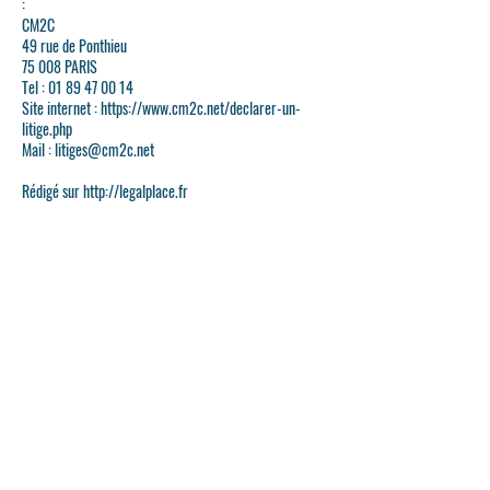
:
CM2C
49 rue de Ponthieu
75 008 PARIS
Tel : 01 89 47 00 14
Site internet : https://www.cm2c.net/declarer-un-
litige.php
Mail : litiges@cm2c.net
Rédigé sur
http://legalplace.fr