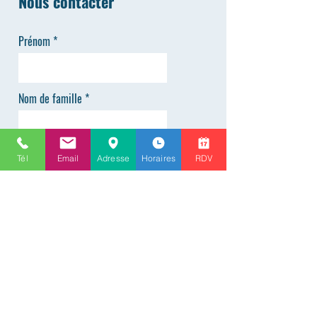
Nous contacter
Prénom
Nom de famille
Téléphone
Tél
Email
Adresse
Horaires
RDV
E-mail