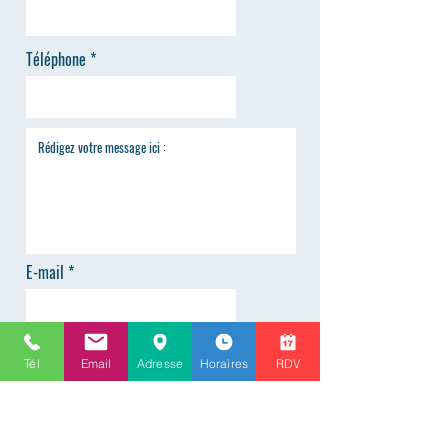
Téléphone
E-mail
Tél
Email
Adresse
Horaires
RDV
ENVOYER
Renseignements
info@alphaoptique-versailles.fr