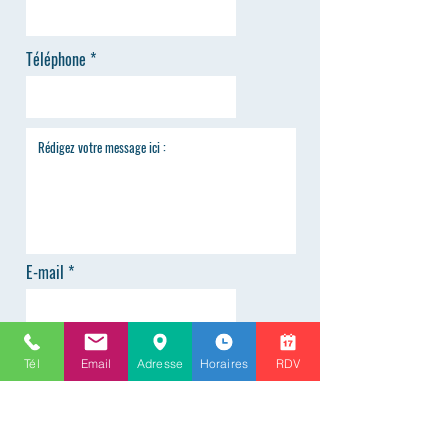
Téléphone
E-mail
Tél
Email
Adresse
Horaires
RDV
ENVOYER
Renseignements
info@alphaoptique-versailles.fr