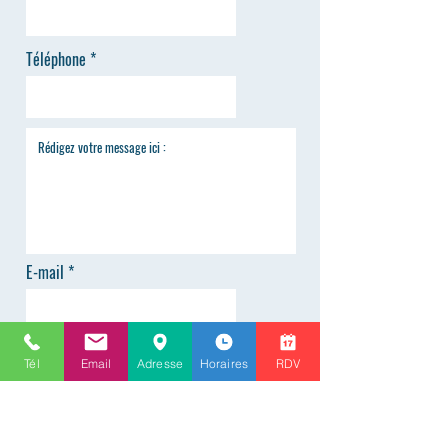
Téléphone
E-mail
Tél
Email
Adresse
Horaires
RDV
ENVOYER
Renseignements
info@alphaoptique-versailles.fr