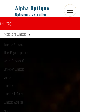
Alpha Optique
Opticien à Versailles
Actu/FAQ
Accessoire Lunettes
Tous les Articles
Tiers Payant Optique
Verres Progressifs
Entretien Lunettes
Verres
Lunettes
Lunettes Enfants
Lunettes Adultes
Sport