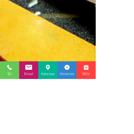
Tél
Email
Adresse
Horaires
RDV