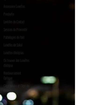
Accessoire Lunettes
Presbytie
Lentilles de Contact
Services de Proximité
Pathologies de l'œil
Lunettes de Soleil
Lunettes d'éclipses
Où trouver des Lunettes
d'éclipse
Remboursement
Optique
Clips solaire et Clips de
conduite