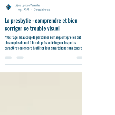
Alpha Optique Versailles
11 sept. 2025
2 min de lecture
La presbytie : comprendre et bien
corriger ce trouble visuel
Avec l’âge, beaucoup de personnes remarquent qu’elles ont de
plus en plus de mal à lire de près, à distinguer les petits
caractères ou encore à utiliser leur smartphone sans tendre les
bras. C’est ce qu’on appelle la presbytie, un phénomène naturel
qui touche tout le monde à partir de 40-45 ans. Chez Alpha
Optique Versailles, nous vous accompagnons pour comprendre
ce trouble et trouver la solution visuelle la mieux adaptée à vos
besoins.