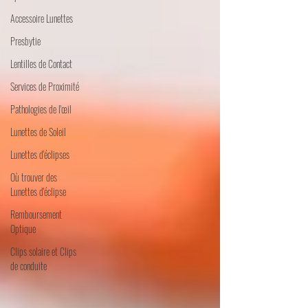
Accessoire Lunettes
Presbytie
Lentilles de Contact
Services de Proximité
Pathologies de l'œil
Lunettes de Soleil
Lunettes d'éclipses
Où trouver des
Lunettes d'éclipse
Remboursement
Optique
Clips solaire et Clips
de conduite