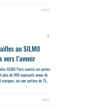
sieurs facteurs : l'évolution de
t de vos verres, mais aussi de vos
ailles au SILMO
 vers l’avenir
lon SILMO Paris ouvrira ses portes
nt plus de 900 exposants venus de
0 marques, sur une surface de 75
rsailles (55 rue de Montreuil),
rnières tendances en lunetterie,
iaux responsables, et technologies