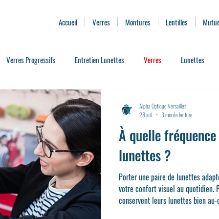
Accueil
Verres
Montures
Lentilles
Mutue
Verres Progressifs
Entretien Lunettes
Verres
Lunettes
ssoire Lunettes
Presbytie
Lentilles de Contact
Services de Pro
Alpha Optique Versailles
28 juil.
3 min de lecture
À quelle fréquence 
ses
Où trouver des Lunettes d'éclipse
Remboursement Optique
lunettes ?
Porter une paire de lunettes adapt
votre confort visuel au quotidien.
conservent leurs lunettes bien au-d
idéale. Alors, à quelle fréquence f