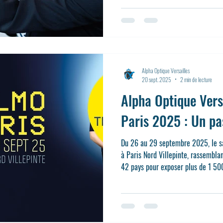
lunettes ? La réponse dépend de plu
votre vue, l'état de vos montures e
habitudes de vie.
Alpha Optique Versailles
20 sept. 2025
2 min de lecture
Alpha Optique Vers
Paris 2025 : Un pas
Du 26 au 29 septembre 2025, le sa
à Paris Nord Villepinte, rassembla
42 pays pour exposer plus de 1 50
000 m². (silmoparis.com) À cette occasion, Alpha Optique Versailles,
opticien indépendant de renom à Ve
sera présent pour découvrir les de
innovations dans les verres, matér