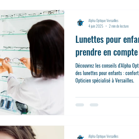
opti
Alpha Optique Versailles
4 juin 2025
2 min de lecture
Lunettes pour enfan
prendre en compte
Découvrez les conseils d'Alpha Opt
des lunettes pour enfants : confort,
Opticien spécialisé à Versailles.
Alpha Optique Versailles