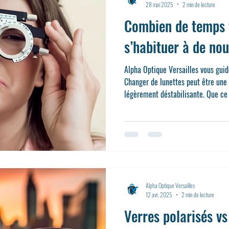
28 mai 2025
2 min de lecture
Combien de temps f
s’habituer à de nou
Alpha Optique Versailles vous gui
Changer de lunettes peut être une
légèrement déstabilisante. Que ce 
une première paire ou un changem
revient souvent chez nos clients :
s’habituer à ses nouvelles lunettes
Alpha Optique Versailles
12 avr. 2025
2 min de lecture
Verres polarisés vs