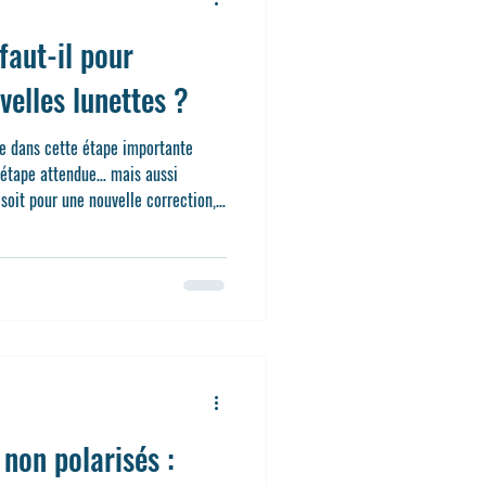
aut-il pour
velles lunettes ?
de dans cette étape importante
 étape attendue… mais aussi
soit pour une nouvelle correction,
ent de monture, une question
Combien de temps faut-il pour
 ?
 non polarisés :