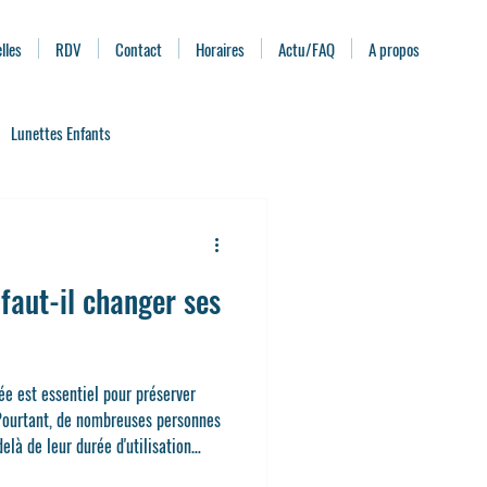
lles
RDV
Contact
Horaires
Actu/FAQ
A propos
Lunettes Enfants
ximité
Pathologies de l'œil
faut-il changer ses
Clips solaire et Clips de conduite
ée est essentiel pour préserver
 Pourtant, de nombreuses personnes
elà de leur durée d'utilisation
aut-il réellement changer ses