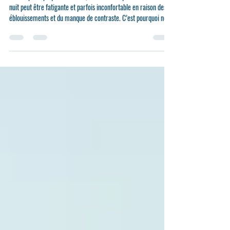
votre confort visuel la nuit
Chez Alpha Optique Versailles, nous savons que la conduite de
nuit peut être fatigante et parfois inconfortable en raison des
éblouissements et du manque de contraste. C’est pourquoi nous
vous proposons désormais des clips jaunes spécialement conçus
pour la conduite nocturne.