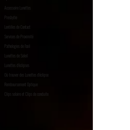
Accessoire Lunettes
Presbytie
Lentilles de Contact
Services de Proximité
Pathologies de l'œil
Lunettes de Soleil
Lunettes d'éclipses
Où trouver des Lunettes d'éclipse
Remboursement Optique
Clips solaire et Clips de conduite