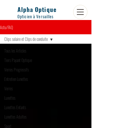
Alpha Optique
Opticien à Versailles
Actu/FAQ
Clips solaire et Clips de conduite
Tous les Articles
Tiers Payant Optique
Verres Progressifs
Entretien Lunettes
Verres
Lunettes
Lunettes Enfants
Lunettes Adultes
Sport