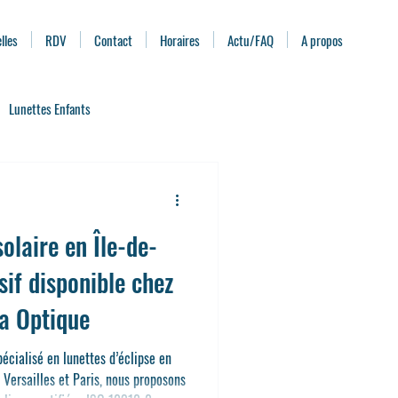
lles
RDV
Contact
Horaires
Actu/FAQ
A propos
Lunettes Enfants
ximité
Pathologies de l'œil
solaire en Île-de-
Clips solaire et Clips de conduite
sif disponible chez
ha Optique
écialisé en lunettes d’éclipse en
 Versailles et Paris, nous proposons