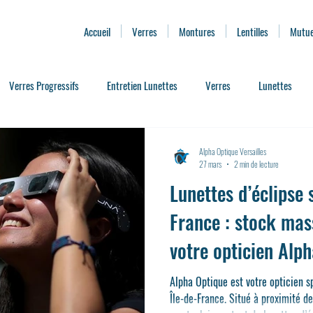
Accueil
Verres
Montures
Lentilles
Mutue
Verres Progressifs
Entretien Lunettes
Verres
Lunettes
ssoire Lunettes
Presbytie
Lentilles de Contact
Services de Pro
Alpha Optique Versailles
27 mars
2 min de lecture
Lunettes d’éclipse 
ses
Où trouver des Lunettes d'éclipse
Remboursement Optique
France : stock mas
votre opticien Alp
Alpha Optique est votre opticien sp
Île-de-France. Situé à proximité de