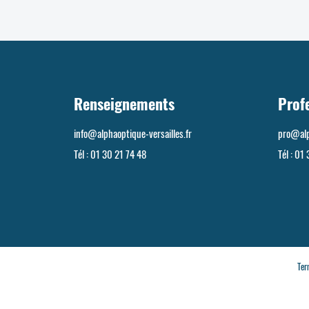
Renseignements
Prof
info@alphaoptique-versailles.fr
pro@alp
Tél :
01 30 21 74 48
Tél :
01 
Ter