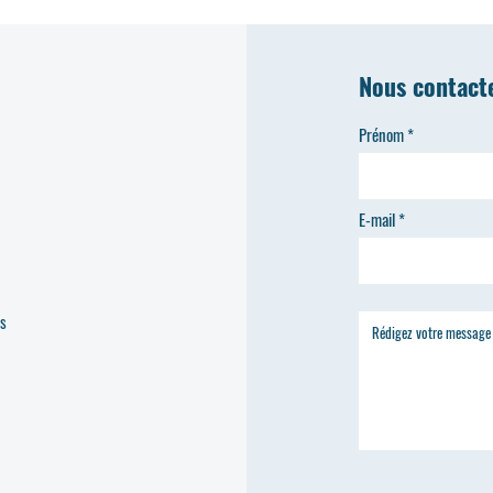
sécurité internationales. Ne manqu
spectacle céleste.
Nous contact
Prénom
E-mail
es