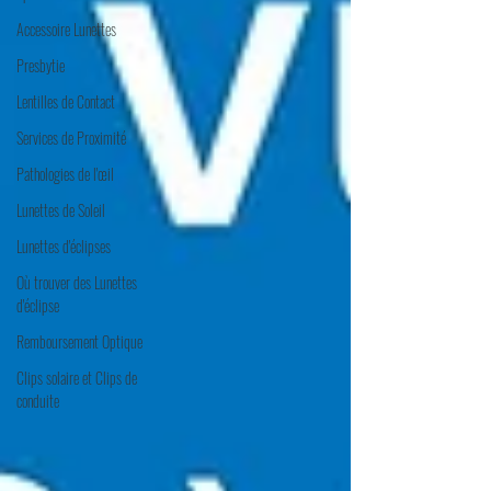
Accessoire Lunettes
Presbytie
Lentilles de Contact
Services de Proximité
Pathologies de l'œil
Lunettes de Soleil
Lunettes d'éclipses
Où trouver des Lunettes
d'éclipse
Remboursement Optique
Clips solaire et Clips de
conduite