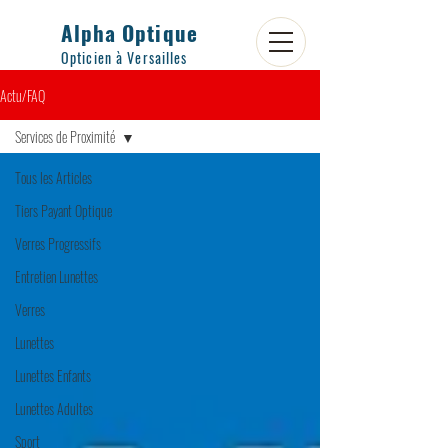
Alpha Optique
Opticien à Versailles
Actu/FAQ
Services de Proximité
Tous les Articles
Tiers Payant Optique
Verres Progressifs
Entretien Lunettes
Verres
Lunettes
Lunettes Enfants
Lunettes Adultes
Sport