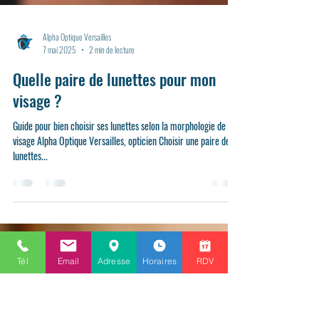
Alpha Optique Versailles
7 mai 2025
2 min de lecture
Quelle paire de lunettes pour mon
visage ?
Tél
Email
Adresse
Horaires
RDV
Guide pour bien choisir ses lunettes selon la morphologie de son
visage Alpha Optique Versailles, opticien Choisir une paire de
lunettes...