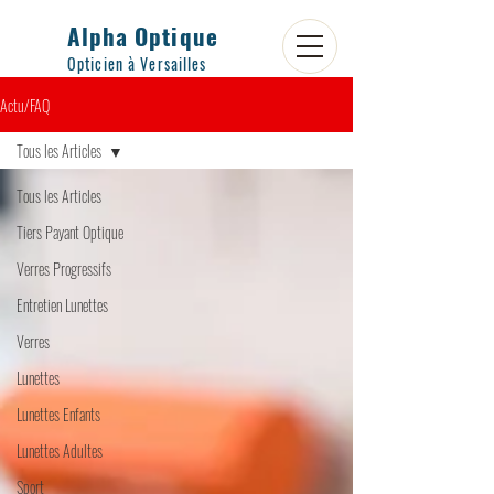
Alpha Optique
Opticien à Versailles
Actu/FAQ
Tous les Articles
Tous les Articles
Tiers Payant Optique
Verres Progressifs
Entretien Lunettes
Verres
Lunettes
Lunettes Enfants
Lunettes Adultes
Sport