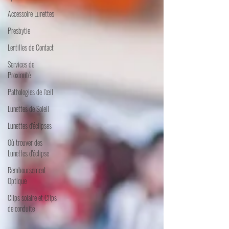
Accessoire Lunettes
Presbytie
Lentilles de Contact
Services de
Proximité
Pathologies de l'œil
Lunettes de Soleil
Lunettes d'éclipses
Où trouver des
Lunettes d'éclipse
Remboursement
Optique
Clips solaire et Clips
de conduite