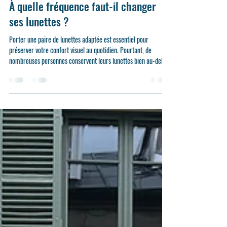
28 juil.
3 min de lecture
À quelle fréquence faut-il changer
ses lunettes ?
Porter une paire de lunettes adaptée est essentiel pour
préserver votre confort visuel au quotidien. Pourtant, de
nombreuses personnes conservent leurs lunettes bien au-delà
de leur durée d'utilisation idéale. Alors, à quelle fréquence faut-
il réellement changer ses lunettes ? La réponse dépend de
plusieurs facteurs : l'évolution de votre vue, l'état de vos
montures et de vos verres, mais aussi de vos habitudes de vie.