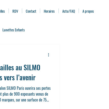
lles
RDV
Contact
Horaires
Actu/FAQ
A propos
Lunettes Enfants
ximité
Pathologies de l'œil
ailles au SILMO
Clips solaire et Clips de conduite
 vers l’avenir
lon SILMO Paris ouvrira ses portes
nt plus de 900 exposants venus de
0 marques, sur une surface de 75