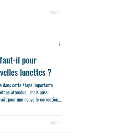
rsailles (55 rue de Montreuil),
rnières tendances en lunetterie,
iaux responsables, et technologies
aut-il pour
velles lunettes ?
de dans cette étape importante
 étape attendue… mais aussi
soit pour une nouvelle correction,
ent de monture, une question
Combien de temps faut-il pour
 ?