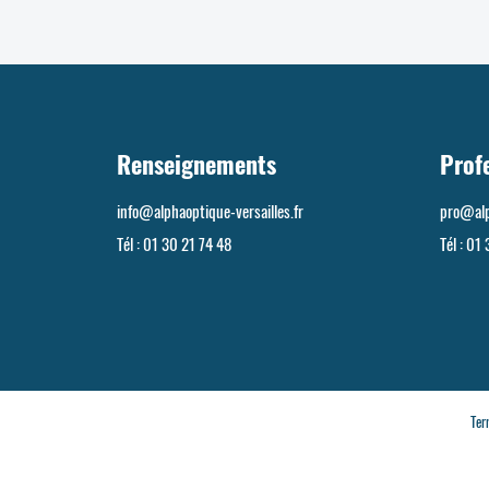
Renseignements
Prof
info@alphaoptique-versailles.fr
pro@alp
Tél :
01 30 21 74 48
Tél :
01 
Ter