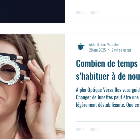
opticien indépendant de renom à Ve
sera présent pour découvrir les de
innovations dans les verres, matér
opti
Alpha Optique Versailles
28 mai 2025
2 min de lecture
Combien de temps f
s’habituer à de nou
Alpha Optique Versailles vous gui
Changer de lunettes peut être une
légèrement déstabilisante. Que ce 
une première paire ou un changem
revient souvent chez nos clients :
s’habituer à ses nouvelles lunettes