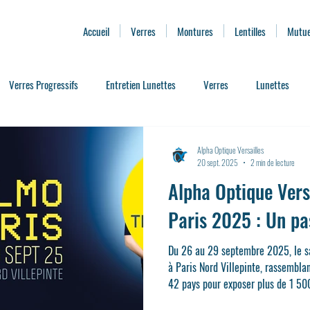
Accueil
Verres
Montures
Lentilles
Mutue
Verres Progressifs
Entretien Lunettes
Verres
Lunettes
ssoire Lunettes
Presbytie
Lentilles de Contact
Services de Pro
Alpha Optique Versailles
20 sept. 2025
2 min de lecture
Alpha Optique Vers
ses
Où trouver des Lunettes d'éclipse
Remboursement Optique
Paris 2025 : Un pas
Du 26 au 29 septembre 2025, le sa
à Paris Nord Villepinte, rassembla
42 pays pour exposer plus de 1 50
000 m². (silmoparis.com) À cette occasion, Alpha Optique Versailles,