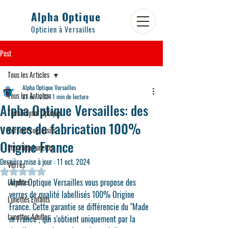
Alpha Optique
Opticien à Versailles
Post
Tous les Articles
Alpha Optique Versailles
Tous les Articles
27 avr. 2024
1 min de lecture
Alpha Optique Versailles: des
Tiers Payant Optique
verres de fabrication 100%
Verres Progressifs
Origine France
Entretien Lunettes
Dernière mise à jour :
11 oct. 2024
Verres
Noté NaN étoiles sur 5.
Alpha Optique Versailles vous propose des 
Lunettes
verres de qualité labellisés 100% Origine 
Lunettes Enfants
France. Cette garantie se différencie du "Made 
Lunettes Adultes
in France", qui s'obtient uniquement par la 