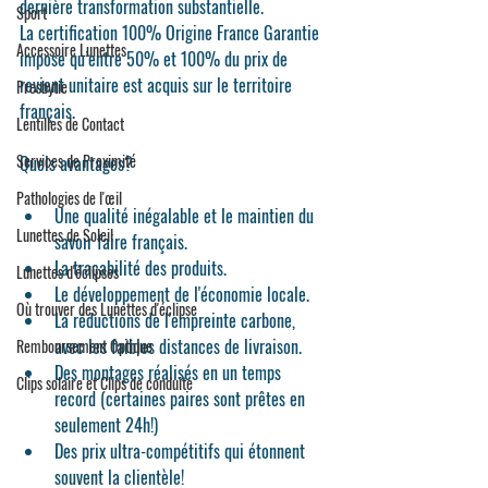
dernière transformation substantielle.
Sport
La certification 100% Origine France Garantie 
Accessoire Lunettes
impose 
qu’entre 50% et 100% du prix de 
revient unitaire est acquis sur le territoire 
Presbytie
français.
Lentilles de Contact
Services de Proximité
Quels avantages?
Pathologies de l'œil
Une qualité inégalable et le maintien du 
Lunettes de Soleil
savoir faire français.
La traçabilité des produits.
Lunettes d'éclipses
Le développement de l'économie locale.
Où trouver des Lunettes d'éclipse
La réductions de l'empreinte carbone, 
avec les faibles distances de livraison. 
Remboursement Optique
Des montages réalisés en un temps 
Clips solaire et Clips de conduite
record (certaines paires sont prêtes en 
seulement 24h!)
Des prix ultra-compétitifs qui étonnent 
souvent la clientèle!