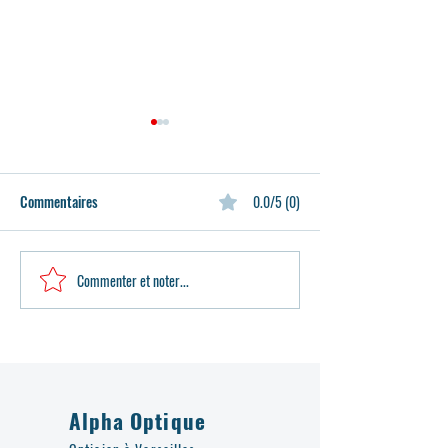
Commentaires
0.0/5 (0)
Commenter et noter...
Découvrez la nouvelle
Alpha Optique Vers
collection de lunettes
recommandé par le 
Mauboussin chez Alpha
2025
Optique Versailles
Alpha Optique