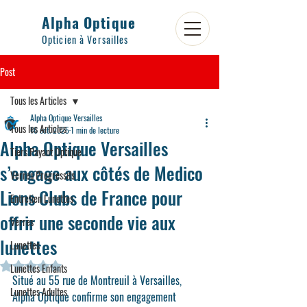
Alpha Optique
Opticien à Versailles
Post
Tous les Articles
Alpha Optique Versailles
Tous les Articles
16 oct. 2025
1 min de lecture
Alpha Optique Versailles
Tiers Payant Optique
s’engage aux côtés de Medico
Verres Progressifs
Lions Clubs de France pour
Entretien Lunettes
offrir une seconde vie aux
Verres
lunettes
Lunettes
Noté NaN étoiles sur 5.
Lunettes Enfants
Situé au 
55 rue de Montreuil à Versailles
, 
Lunettes Adultes
Alpha Optique
 confirme son engagement 