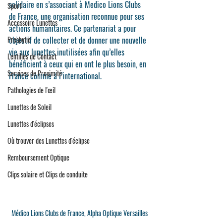
solidaire en s’associant à 
Medico Lions Clubs 
Sport
de France
, une organisation reconnue pour ses 
Accessoire Lunettes
actions humanitaires. Ce partenariat a pour 
Presbytie
objectif de collecter et de donner une nouvelle 
vie aux lunettes inutilisées afin qu’elles 
Lentilles de Contact
bénéficient à ceux qui en ont le plus besoin, en 
Services de Proximité
France comme à l’international.
Pathologies de l'œil
Lunettes de Soleil
Lunettes d'éclipses
Où trouver des Lunettes d'éclipse
Remboursement Optique
Clips solaire et Clips de conduite
Médico Lions Clubs de France, Alpha Optique Versailles