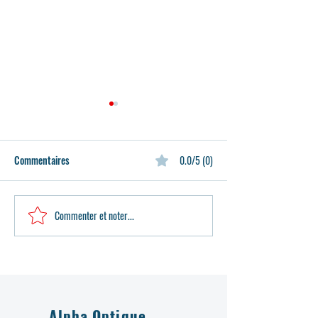
Commentaires
0.0/5 (0)
Commenter et noter...
La Mode des Lunettes avec
Cordons et chaînes
Clip Solaire Magnétique
lunettes
Alpha Optique