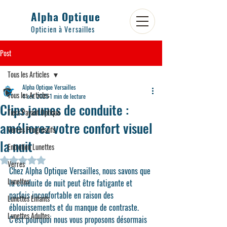
Alpha Optique
Opticien à Versailles
Post
Tous les Articles
Alpha Optique Versailles
Tous les Articles
4 oct. 2025
1 min de lecture
Clips jaunes de conduite :
Tiers Payant Optique
améliorez votre confort visuel
Verres Progressifs
la nuit
Entretien Lunettes
Noté NaN étoiles sur 5.
Verres
Chez 
Alpha Optique Versailles
, nous savons que 
Lunettes
la conduite de nuit peut être fatigante et 
parfois inconfortable en raison des 
Lunettes Enfants
éblouissements et du manque de contraste. 
Lunettes Adultes
C’est pourquoi nous vous proposons désormais 