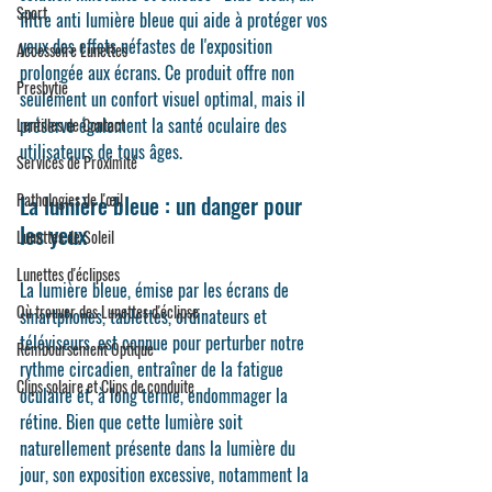
Sport
filtre anti lumière bleue qui aide à protéger vos 
yeux des effets néfastes de l'exposition 
Accessoire Lunettes
prolongée aux écrans. Ce produit offre non 
Presbytie
seulement un confort visuel optimal, mais il 
préserve également la santé oculaire des 
Lentilles de Contact
utilisateurs de tous âges.
Services de Proximité
Pathologies de l'œil
La lumière bleue : un danger pour 
les yeux
Lunettes de Soleil
Lunettes d'éclipses
La lumière bleue, émise par les écrans de 
Où trouver des Lunettes d'éclipse
smartphones, tablettes, ordinateurs et 
téléviseurs, est connue pour perturber notre 
Remboursement Optique
rythme circadien, entraîner de la fatigue 
Clips solaire et Clips de conduite
oculaire et, à long terme, endommager la 
rétine. Bien que cette lumière soit 
naturellement présente dans la lumière du 
jour, son exposition excessive, notamment la 