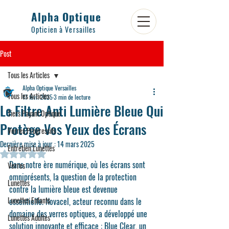
Alpha Optique
Opticien à Versailles
Post
Tous les Articles
Alpha Optique Versailles
Tous les Articles
17 févr. 2025
3 min de lecture
Le Filtre Anti Lumière Bleue Qui
Tiers Payant Optique
Protège Vos Yeux des Écrans
Verres Progressifs
Dernière mise à jour :
14 mars 2025
Entretien Lunettes
Noté NaN étoiles sur 5.
Dans notre ère numérique, où les écrans sont 
Verres
omniprésents, la question de la protection 
Lunettes
contre la lumière bleue est devenue 
Lunettes Enfants
essentielle. 
Novacel
, acteur reconnu dans le 
domaine des verres optiques, a développé une 
Lunettes Adultes
solution innovante et efficace : 
Blue Clear
, un 