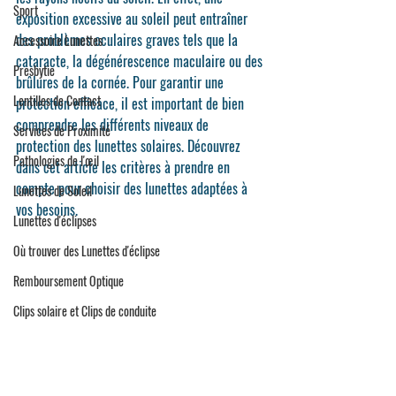
Sport
exposition excessive au soleil peut entraîner 
des problèmes oculaires graves tels que la 
Accessoire Lunettes
cataracte, la dégénérescence maculaire ou des 
Presbytie
brûlures de la cornée. Pour garantir une 
Lentilles de Contact
protection efficace, il est important de bien 
comprendre les différents niveaux de 
Services de Proximité
protection des lunettes solaires. Découvrez 
Pathologies de l'œil
dans cet article les critères à prendre en 
compte pour choisir des lunettes adaptées à 
Lunettes de Soleil
vos besoins.
Lunettes d'éclipses
Où trouver des Lunettes d'éclipse
Remboursement Optique
Clips solaire et Clips de conduite