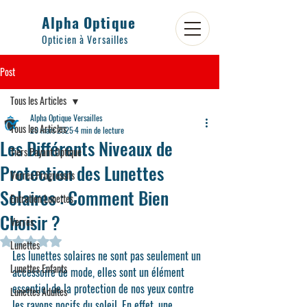
Alpha Optique
Opticien à Versailles
Post
Tous les Articles
Alpha Optique Versailles
Tous les Articles
20 mars 2025
4 min de lecture
Les Différents Niveaux de
Tiers Payant Optique
Protection des Lunettes
Verres Progressifs
Solaires : Comment Bien
Entretien Lunettes
Choisir ?
Verres
Noté NaN étoiles sur 5.
Lunettes
Les lunettes solaires ne sont pas seulement un 
Lunettes Enfants
accessoire de mode, elles sont un élément 
essentiel de la protection de nos yeux contre 
Lunettes Adultes
les rayons nocifs du soleil. En effet, une 