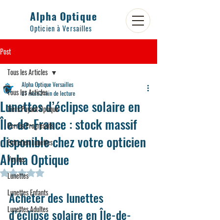
Alpha Optique
Opticien à Versailles
Post
Tous les Articles
Alpha Optique Versailles
Tous les Articles
27 mars
2 min de lecture
Lunettes d’éclipse solaire en
Tiers Payant Optique
Île-de-France : stock massif
Verres Progressifs
disponible chez votre opticien
Entretien Lunettes
Alpha Optique
Verres
Noté NaN étoiles sur 5.
Lunettes
Lunettes Enfants
Acheter des lunettes 
Lunettes Adultes
d’éclipse solaire en Île-de-