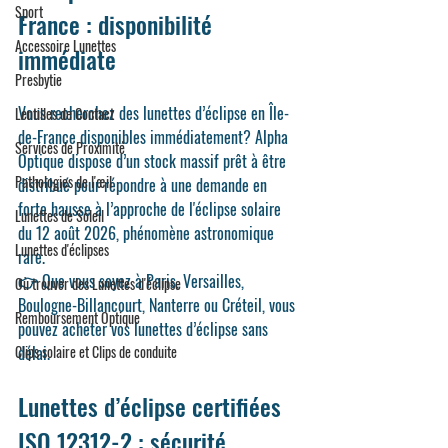
Sport
France : disponibilité 
Accessoire Lunettes
immédiate
Presbytie
Vous recherchez 
des lunettes d’éclipse en Île-
Lentilles de Contact
de-France disponibles immédiatement
? 
Alpha 
Services de Proximité
Optique
 dispose d’un 
stock massif prêt à être 
Pathologies de l'œil
distribué
 pour répondre à une demande en 
forte hausse à l’approche de l'éclipse solaire 
Lunettes de Soleil
du 12 août 2026, phénomène astronomique 
Lunettes d'éclipses
rare.
👉 Que vous soyez à 
Paris, Versailles, 
Où trouver des Lunettes d'éclipse
Boulogne-Billancourt, Nanterre ou Créteil
, vous 
Remboursement Optique
pouvez 
acheter vos lunettes d’éclipse sans 
Clips solaire et Clips de conduite
délai
.
Lunettes d’éclipse certifiées 
ISO 12312-2 : sécurité 