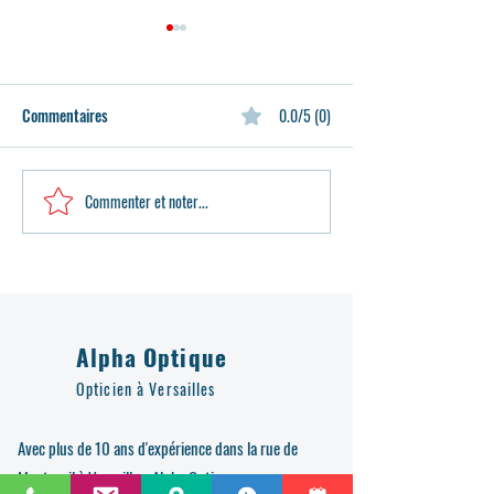
Commentaires
0.0/5 (0)
Commenter et noter...
Alpha Optique Versailles
Découvrez la nouve
s’engage aux côtés de Medico
collection de lunet
Lions Clubs de France pour
Mauboussin chez A
offrir une seconde vie aux
Optique Versailles
lunettes
Alpha Optique
Opticien à Versailles
Avec plus de 10 ans d'expérience dans la rue de
Montreuil à Versailles, Alpha Optique vous propose