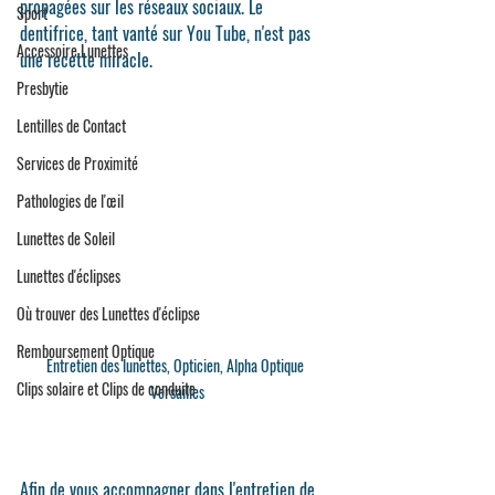
propagées sur les réseaux sociaux. Le 
Sport
dentifrice, tant vanté sur You Tube, n'est pas 
Accessoire Lunettes
une recette miracle.
Presbytie
Lentilles de Contact
Services de Proximité
Pathologies de l'œil
Lunettes de Soleil
Lunettes d'éclipses
Où trouver des Lunettes d'éclipse
Remboursement Optique
Entretien des lunettes, Opticien, Alpha Optique 
Clips solaire et Clips de conduite
Versailles
Afin de vous accompagner dans l'entretien de 