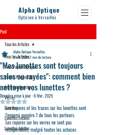
Alpha Optique
Opticien à Versailles
Post
Tous les Articles
Alpha Optique Versailles
Tous les Articles
2 oct. 2024
2 min de lecture
"Mes lunettes sont toujours
Tiers Payant Optique
sales ou rayées": comment bien
Verres Progressifs
nettoyer vos lunettes ?
Entretien Lunettes
Dernière mise à jour :
6 févr. 2025
Verres
Noté NaN étoiles sur 5.
Les rayures et les traces sur les lunettes sont 
Lunettes
l'ennemi numéro 1 de tous les porteurs.
Lunettes Enfants
Les rayures sur les verres ne sont pas 
Lunettes Adultes
récupérables, malgré toutes les astuces 