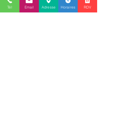
un service de proximité de qualité. Un large choix de
Tél
Email
Adresse
Horaires
RDV
Montures, Optiques ou Solaires, des verres de
fabrication Origine France garantie mais aussi des
lentilles de contact pour répondre à tous vos besoins.
Un service de réparation Gratuit, un service
d'entretien également gratuit et un service après
vente
Nous contacter
Prénom
Nom de famille